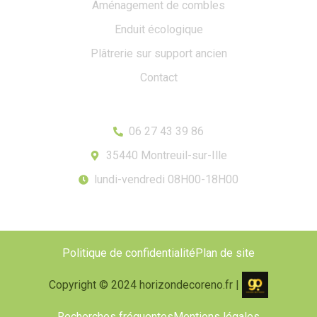
Aménagement de combles
Enduit écologique
Plâtrerie sur support ancien
Contact
Contact
06 27 43 39 86
35440 Montreuil-sur-Ille
lundi-vendredi 08H00-18H00
Politique de confidentialité
Plan de site
Copyright © 2024 horizondecoreno.fr |
Recherches fréquentes
Mentions légales