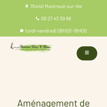
35440 Montreuil-sur-Ille
06 27 43 39 86
lundi-vendredi 08H00-18H00
Aménagement de